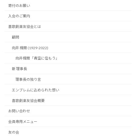
寄付のお願い
入会のご案内
喜歌劇楽友協会とは
顧問
向井 楫爾 (1929-2022)
向井楫爾「青空に住もう」
新 理事長
理事長の独り言
エンブレムに込められた想い
喜歌劇楽友協会概要
お問い合わせ
会員専用メニュー
友の会