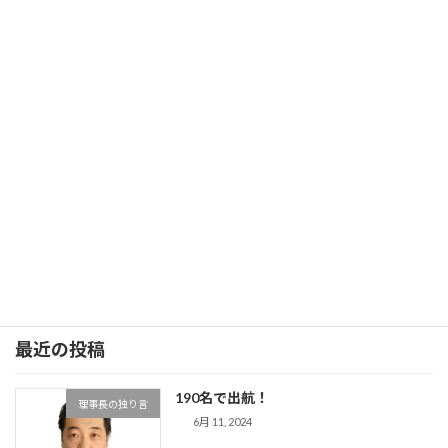
続きを読む
5/30現在170名
理事長の独り言
5月 30, 2024
いよいよ明日で5月も終わり。仕事の傍らにホ
ームページを作成しているのですが・・・知識
の乏しい私には、いくら時間があっても足りま
せん。。。それでも、解りやすいページ作りを
頑張っております！色々工事中ですが、近日中
には発表し […]
続きを読む
最近の投稿
190名で出航！
理事長の独り言
6月 11, 2024