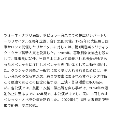
1929年6月24日 東京市(当時)中目黒で生誕。楫爾という名前は向井
家の家長として自分で舵を取れという意味で祖父の向井英太郎が
命名した。1959年大阪音楽大学卒業。故ニコラ・ルッチ氏に師
事。NHK放送合唱団、関西二期会においてテノール歌手として活
躍した。オペラ、日本歌曲、イタリア歌曲、バロック音楽、カン
ツォーネ・ナポリ民謡、ポピュラー音楽までの幅広いレパートリ
ーのリサイタルを毎年企画、合計21回開催。1962年に大阪毎日国
際サロンで開催したリサイタルに対しては、第1回音楽クリティッ
ク・クラブ賞新人賞を受賞した。 1982年、喜歌劇楽友協会を設立
して、理事長に就任。当時日本において演奏される機会が稀であ
ったオペレッタに注目しオペレッタ専門団体として活動を開始し
た。クラシック音楽が一般的に広く受け入れられるためには、美
しい音楽のみならず芝居、踊りの要素にあふれるオペレッタ作品
こそ最適であるとの信念に基づき、上演・普及活動に取り組ん
だ。各公演では、美術・衣裳・演出等を自ら手がけ、2014年の活
動休止に至るまでの32年間で、本公演だけでも、実に58回ものオ
ペレッタ・オペラ公演を制作した。 2022年4月10日 大阪府羽曳野
市で逝去。享年92歳。