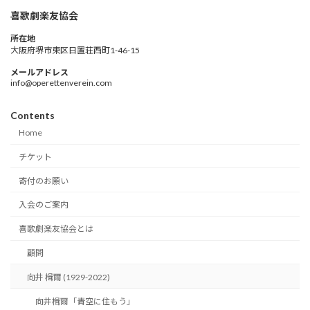
喜歌劇楽友協会
所在地
大阪府堺市東区日置荘西町1-46-15
メールアドレス
info@operettenverein.com
Contents
Home
チケット
寄付のお願い
入会のご案内
喜歌劇楽友協会とは
顧問
向井 楫爾 (1929-2022)
向井楫爾「青空に住もう」